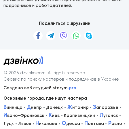
подрядчиков и работодателей.
Поделиться с друзьями
© 2026 dzvinko.com
. All rights reserved.
Сервис по поиску мастеров и подрядчиков в Украине
Создано веб студией storym
.pro
Основные города, где ищут мастера
В
Д
Ж
З
инница
непр
Донецк
итомир
апорожье
И
К
Л
вано-Франковск
иев
Кропивницкий
уганск
Н
О
П
Р
Луцк
Львов
иколаев
десса
олтава
овно