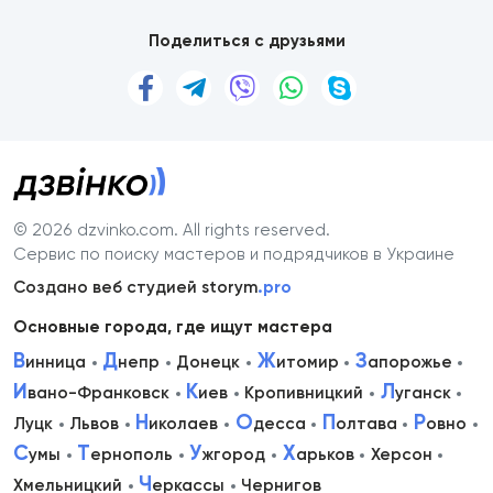
Поделиться с друзьями
© 2026 dzvinko.com
. All rights reserved.
Сервис по поиску мастеров и подрядчиков в Украине
Создано веб студией storym
.pro
Основные города, где ищут мастера
В
Д
Ж
З
инница
непр
Донецк
итомир
апорожье
И
К
Л
вано-Франковск
иев
Кропивницкий
уганск
Н
О
П
Р
Луцк
Львов
иколаев
десса
олтава
овно
С
Т
У
Х
умы
ернополь
жгород
арьков
Херсон
Ч
Хмельницкий
еркассы
Чернигов