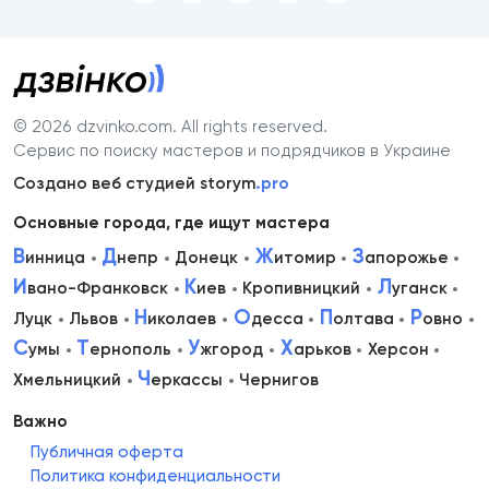
© 2026 dzvinko.com
. All rights reserved.
Сервис по поиску мастеров и подрядчиков в Украине
Создано веб студией storym
.pro
Основные города, где ищут мастера
В
Д
Ж
З
инница
непр
Донецк
итомир
апорожье
И
К
Л
вано-Франковск
иев
Кропивницкий
уганск
Н
О
П
Р
Луцк
Львов
иколаев
десса
олтава
овно
С
Т
У
Х
умы
ернополь
жгород
арьков
Херсон
Ч
Хмельницкий
еркассы
Чернигов
Важно
Публичная оферта
Политика конфиденциальности