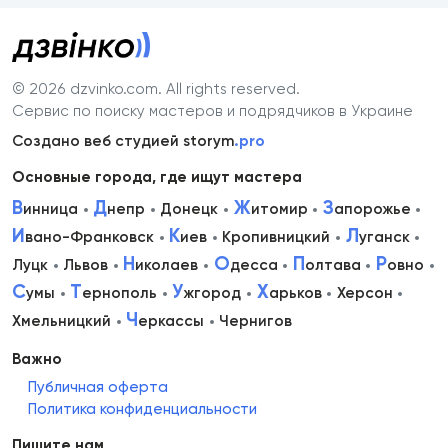
© 2026 dzvinko.com
. All rights reserved.
Сервис по поиску мастеров и подрядчиков в Украине
Создано веб студией storym
.pro
Основные города, где ищут мастера
В
Д
Ж
З
инница
непр
Донецк
итомир
апорожье
И
К
Л
вано-Франковск
иев
Кропивницкий
уганск
Н
О
П
Р
Луцк
Львов
иколаев
десса
олтава
овно
С
Т
У
Х
умы
ернополь
жгород
арьков
Херсон
Ч
Хмельницкий
еркассы
Чернигов
Важно
Публичная оферта
Политика конфиденциальности
Пишите нам