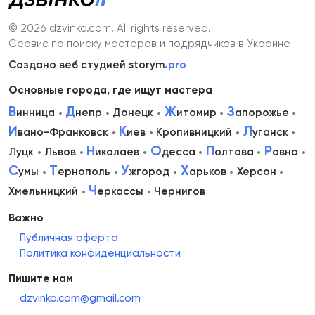
© 2026 dzvinko.com
. All rights reserved.
Сервис по поиску мастеров и подрядчиков в Украине
Создано веб студией storym
.pro
Основные города, где ищут мастера
В
Д
Ж
З
инница
непр
Донецк
итомир
апорожье
И
К
Л
вано-Франковск
иев
Кропивницкий
уганск
Н
О
П
Р
Луцк
Львов
иколаев
десса
олтава
овно
С
Т
У
Х
умы
ернополь
жгород
арьков
Херсон
Ч
Хмельницкий
еркассы
Чернигов
Важно
Публичная оферта
Политика конфиденциальности
Пишите нам
dzvinko.com@gmail.com