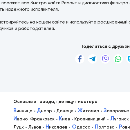
а поможет вам быстро найти Ремонт и диагностика фильтра
ть надежного исполнителя.
истрируйтесь на нашем сайте и используйте расширенный 
дчиков и работодателей.
Поделиться с друзьям
Основные города, где ищут мастера
В
Д
Ж
З
инница
непр
Донецк
итомир
апорожье
И
К
Л
вано-Франковск
иев
Кропивницкий
уганск
в
Н
О
П
Р
Луцк
Львов
иколаев
десса
олтава
ов