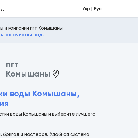
од
Укр |
Рус
ы и компании пгт Комышаны
льтра очистки воды
пгт
Комышаны
тки воды Комышаны,
ия
чистки воды Комышаны и выберите лучшего
й, бригад и мастеров. Удобная система