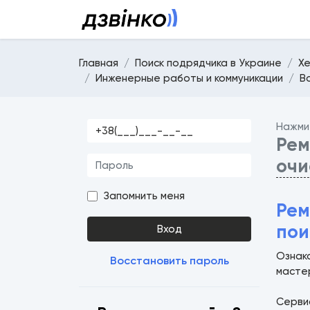
Главная
Поиск подрядчика в Украине
Х
Инженерные работы и коммуникации
В
Нажми
Рем
очи
Запомнить меня
Рем
пои
Вход
Ознако
Восстановить пароль
масте
Серв