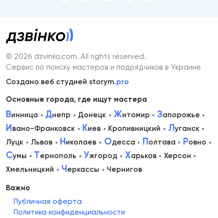
© 2026 dzvinko.com
. All rights reserved.
Сервис по поиску мастеров и подрядчиков в Украине
Создано веб студией storym
.pro
Основные города, где ищут мастера
В
Д
Ж
З
инница
непр
Донецк
итомир
апорожье
И
К
Л
вано-Франковск
иев
Кропивницкий
уганск
Н
О
П
Р
Луцк
Львов
иколаев
десса
олтава
овно
С
Т
У
Х
умы
ернополь
жгород
арьков
Херсон
Ч
Хмельницкий
еркассы
Чернигов
Важно
Публичная оферта
Политика конфиденциальности