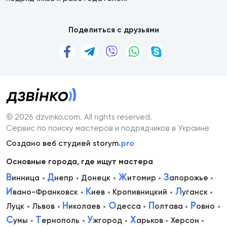
Поделиться с друзьями
© 2026 dzvinko.com
. All rights reserved.
Сервис по поиску мастеров и подрядчиков в Украине
Создано веб студией storym
.pro
Основные города, где ищут мастера
В
Д
Ж
З
инница
непр
Донецк
итомир
апорожье
И
К
Л
вано-Франковск
иев
Кропивницкий
уганск
Н
О
П
Р
Луцк
Львов
иколаев
десса
олтава
овно
С
Т
У
Х
умы
ернополь
жгород
арьков
Херсон