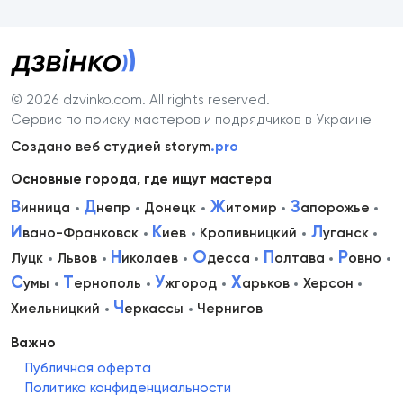
© 2026 dzvinko.com
. All rights reserved.
Сервис по поиску мастеров и подрядчиков в Украине
Создано веб студией storym
.pro
Основные города, где ищут мастера
В
Д
Ж
З
инница
непр
Донецк
итомир
апорожье
И
К
Л
вано-Франковск
иев
Кропивницкий
уганск
Н
О
П
Р
Луцк
Львов
иколаев
десса
олтава
овно
С
Т
У
Х
умы
ернополь
жгород
арьков
Херсон
Ч
Хмельницкий
еркассы
Чернигов
Важно
Публичная оферта
Политика конфиденциальности