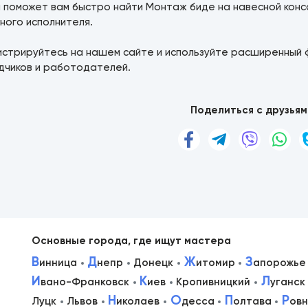
а поможет вам быстро найти Монтаж биде на навесной конс
ного исполнителя.
истрируйтесь на нашем сайте и используйте расширенный 
дчиков и работодателей.
Поделиться с друзьям
Основные города, где ищут мастера
В
Д
Ж
З
инница
непр
Донецк
итомир
апорожье
И
К
Л
вано-Франковск
иев
Кропивницкий
уганск
в
Н
О
П
Р
Луцк
Львов
иколаев
десса
олтава
ов