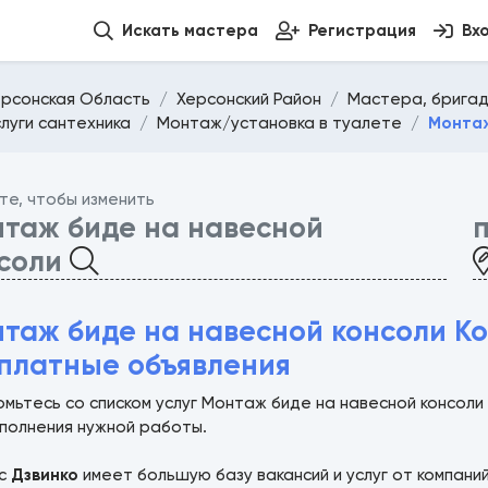
Искать мастера
Регистрация
Вх
ерсонская Область
Херсонский Район
Мастера, бригад
слуги сантехника
Монтаж/установка в туалете
Монтаж
те, чтобы изменить
таж биде на навесной
соли
таж биде на навесной консоли К
платные объявления
омьтесь со списком услуг Монтаж биде на навесной консол
ыполнения нужной работы.
ис
Дзвинко
имеет большую базу вакансий и услуг от компани