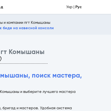
од
Укр |
Рус
ы и компании пгт Комышаны
 биде на навесной консоли
пгт Комышаны
омышаны, поиск мастера,
и Комышаны и выберите лучшего мастера
й, бригад и мастеров. Удобная система