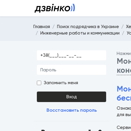
Главная
Поиск подрядчика в Украине
Х
Инженерные работы и коммуникации
У
Нажми
Мон
кон
Запомнить меня
Мон
бес
Вход
Ознак
Восстановить пароль
для в
Серв