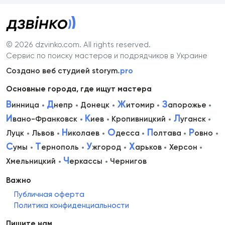
© 2026 dzvinko.com
. All rights reserved.
Сервис по поиску мастеров и подрядчиков в Украине
Создано веб студией storym
.pro
Основные города, где ищут мастера
В
Д
Ж
З
инница
непр
Донецк
итомир
апорожье
И
К
Л
вано-Франковск
иев
Кропивницкий
уганск
Н
О
П
Р
Луцк
Львов
иколаев
десса
олтава
овно
С
Т
У
Х
умы
ернополь
жгород
арьков
Херсон
Ч
Хмельницкий
еркассы
Чернигов
Важно
Публичная оферта
Политика конфиденциальности
Пишите нам