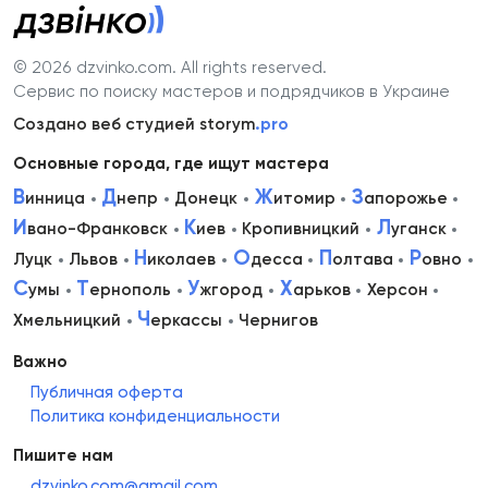
© 2026 dzvinko.com
. All rights reserved.
Сервис по поиску мастеров и подрядчиков в Украине
Создано веб студией storym
.pro
Основные города, где ищут мастера
В
Д
Ж
З
инница
непр
Донецк
итомир
апорожье
И
К
Л
вано-Франковск
иев
Кропивницкий
уганск
Н
О
П
Р
Луцк
Львов
иколаев
десса
олтава
овно
С
Т
У
Х
умы
ернополь
жгород
арьков
Херсон
Ч
Хмельницкий
еркассы
Чернигов
Важно
Публичная оферта
Политика конфиденциальности
Пишите нам
dzvinko.com@gmail.com