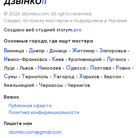
© 2026 dzvinko.com
. All rights reserved.
Сервис по поиску мастеров и подрядчиков в Украине
Создано веб студией storym
.pro
Основные города, где ищут мастера
В
Д
Ж
З
инница
непр
Донецк
итомир
апорожье
И
К
Л
вано-Франковск
иев
Кропивницкий
уганск
Н
О
П
Р
Луцк
Львов
иколаев
десса
олтава
овно
С
Т
У
Х
умы
ернополь
жгород
арьков
Херсон
Ч
Хмельницкий
еркассы
Чернигов
Важно
Публичная оферта
Политика конфиденциальности
Пишите нам
dzvinko.com@gmail.com