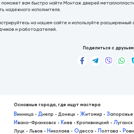
а поможет вам быстро найти Монтаж дверей металлопласти
ть надежного исполнителя.
истрируйтесь на нашем сайте и используйте расширенный 
дчиков и работодателей.
Поделиться с друзьям
Основные города, где ищут мастера
В
Д
Ж
З
инница
непр
Донецк
итомир
апорожье
И
К
Л
вано-Франковск
иев
Кропивницкий
уганск
в
Н
О
П
Р
Луцк
Львов
иколаев
десса
олтава
ов