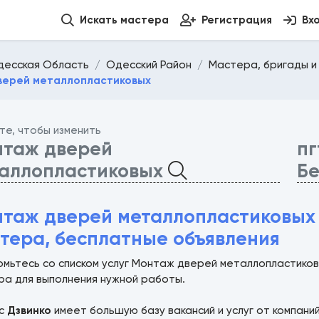
Искать мастера
Регистрация
Вх
десская Область
Одесский Район
Мастера, бригады и
верей металлопластиковых
те, чтобы изменить
таж дверей
пг
аллопластиковых
Б
таж дверей металлопластиковых 
тера, бесплатные объявления
омьтесь со списком услуг Монтаж дверей металлопластико
ра для выполнения нужной работы.
ис
Дзвинко
имеет большую базу вакансий и услуг от компани