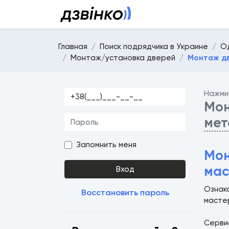
Главная
Поиск подрядчика в Украине
О
Монтаж/установка дверей
Монтаж д
Нажми
Мон
мет
Запомнить меня
Мон
мас
Вход
Ознак
Восстановить пароль
масте
Серв