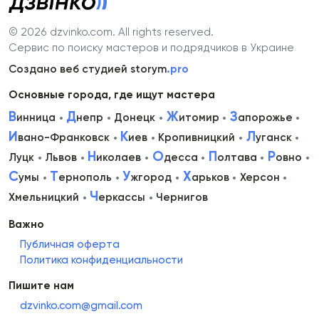
© 2026 dzvinko.com
. All rights reserved.
Сервис по поиску мастеров и подрядчиков в Украине
Создано веб студией storym
.pro
Основные города, где ищут мастера
В
Д
Ж
З
инница
непр
Донецк
итомир
апорожье
И
К
Л
вано-Франковск
иев
Кропивницкий
уганск
Н
О
П
Р
Луцк
Львов
иколаев
десса
олтава
овно
С
Т
У
Х
умы
ернополь
жгород
арьков
Херсон
Ч
Хмельницкий
еркассы
Чернигов
Важно
Публичная оферта
Политика конфиденциальности
Пишите нам
dzvinko.com@gmail.com