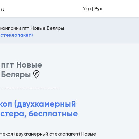
од
Укр |
Рус
 компании пгт Новые Беляры
 стеклопакет)
пгт Новые
Беляры
екол (двухкамерный
астера, бесплатные
стекол (двухкамерный стеклопакет) Новые