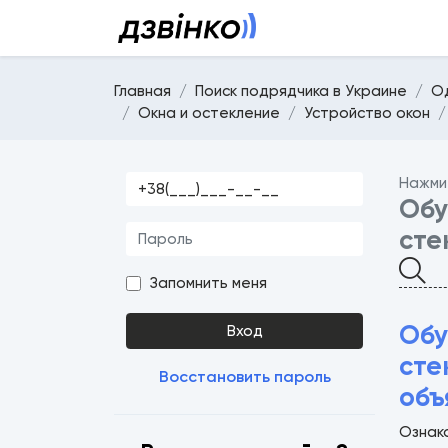
Главная
Поиск подрядчика в Украине
О
Окна и остекление
Устройство окон
Нажми
Обу
сте
Запомнить меня
Обу
Вход
сте
Восстановить пароль
объ
Ознако