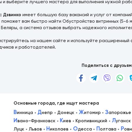
ы и выберите лучшего мастера для выполнения нужной раб
ис
Дзвинко
имеет большую базу вакансий и услуг от компани
 поможет вам быстро найти Обустройство витринных (5-6 м
 Беляры, а система отзывов выбрать надежного исполнител
истрируйтесь на нашем сайте и используйте расширенный 
дчиков и работодателей.
Поделиться с друзьям
Основные города, где ищут мастера
В
Д
Ж
З
инница
непр
Донецк
итомир
апорожье
И
К
Л
вано-Франковск
иев
Кропивницкий
уганск
в
Н
О
П
Р
Луцк
Львов
иколаев
десса
олтава
ов