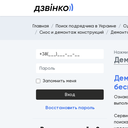
Главная
Поиск подрядчика в Украине
О
Снос и демонтаж конструкций
Демонта
Нажми
Дем
Дем
Запомнить меня
бес
Вход
Ознак
выпол
Восстановить пароль
Серв
поиск