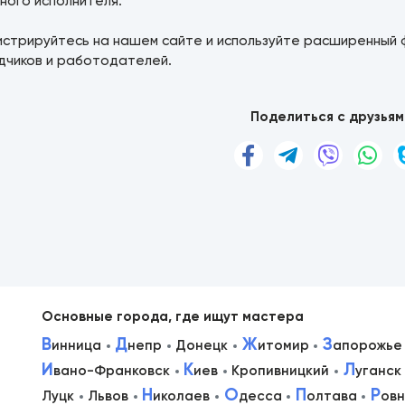
ного исполнителя.
истрируйтесь на нашем сайте и используйте расширенный 
дчиков и работодателей.
Поделиться с друзьям
Основные города, где ищут мастера
В
Д
Ж
З
инница
непр
Донецк
итомир
апорожье
И
К
Л
вано-Франковск
иев
Кропивницкий
уганск
в
Н
О
П
Р
Луцк
Львов
иколаев
десса
олтава
ов