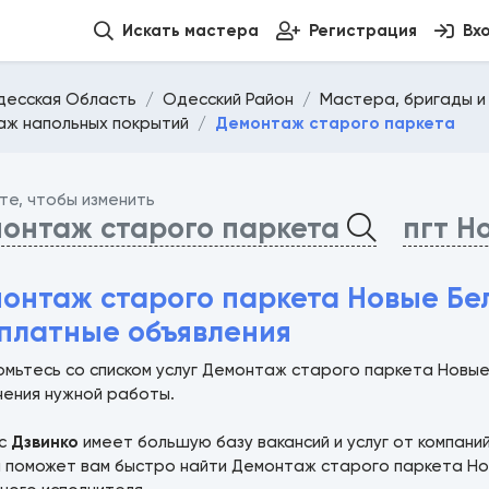
Искать мастера
Регистрация
Вх
десская Область
Одесский Район
Мастера, бригады и
ж напольных покрытий
Демонтаж старого паркета
те, чтобы изменить
онтаж старого паркета
пгт Н
онтаж старого паркета Новые Бел
платные объявления
омьтесь со списком услуг Демонтаж старого паркета Новы
нения нужной работы.
ис
Дзвинко
имеет большую базу вакансий и услуг от компани
а поможет вам быстро найти Демонтаж старого паркета Но