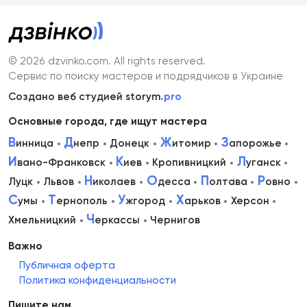
© 2026 dzvinko.com
. All rights reserved.
Сервис по поиску мастеров и подрядчиков в Украине
Создано веб студией storym
.pro
Основные города, где ищут мастера
В
Д
Ж
З
инница
непр
Донецк
итомир
апорожье
И
К
Л
вано-Франковск
иев
Кропивницкий
уганск
Н
О
П
Р
Луцк
Львов
иколаев
десса
олтава
овно
С
Т
У
Х
умы
ернополь
жгород
арьков
Херсон
Ч
Хмельницкий
еркассы
Чернигов
Важно
Публичная оферта
Политика конфиденциальности
Пишите нам