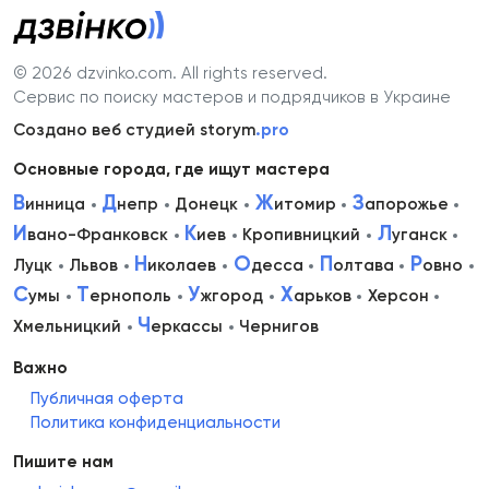
© 2026 dzvinko.com
. All rights reserved.
Сервис по поиску мастеров и подрядчиков в Украине
Создано веб студией storym
.pro
Основные города, где ищут мастера
В
Д
Ж
З
инница
непр
Донецк
итомир
апорожье
И
К
Л
вано-Франковск
иев
Кропивницкий
уганск
Н
О
П
Р
Луцк
Львов
иколаев
десса
олтава
овно
С
Т
У
Х
умы
ернополь
жгород
арьков
Херсон
Ч
Хмельницкий
еркассы
Чернигов
Важно
Публичная оферта
Политика конфиденциальности
Пишите нам