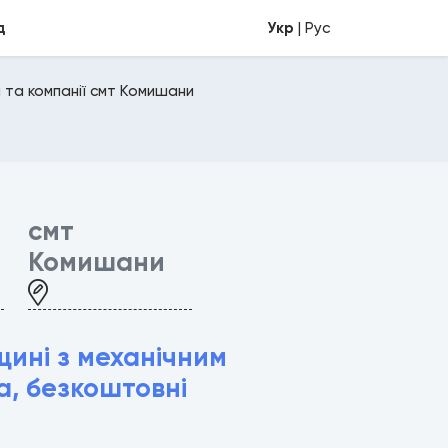
д
Укр
| Рус
 та компанії смт Комишани
смт
Комишани
ині з механічним
, безкоштовні