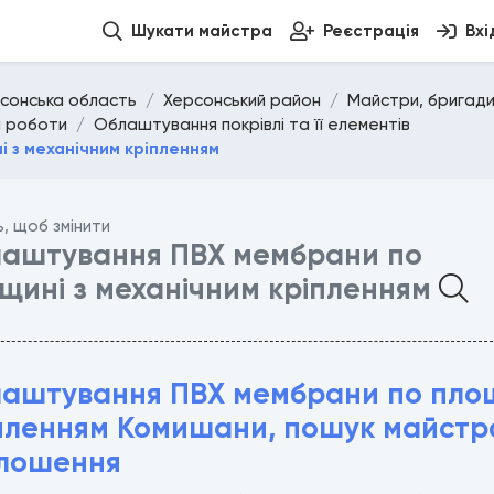
Шукати майстра
Реєстрація
Вхі
сонська область
Херсонський район
Майстри, бригади
і роботи
Облаштування покрівлі та її елементів
 з механічним кріпленням
ь, щоб змінити
аштування ПВХ мембрани по
щині з механічним кріпленням
аштування ПВХ мембрани по площ
пленням Комишани, пошук майстра
лошення