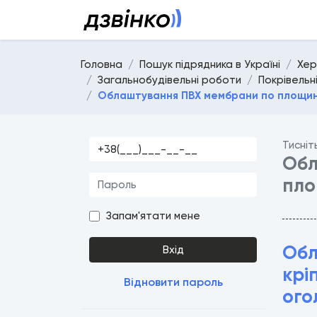
Головна
Пошук підрядника в Україні
Хер
Загальнобудівельні роботи
Покрівельн
Облаштування ПВХ мембрани по площині
Тисніт
Обл
пло
Запам'ятати мене
Обл
Вхід
крі
Відновити пароль
ого