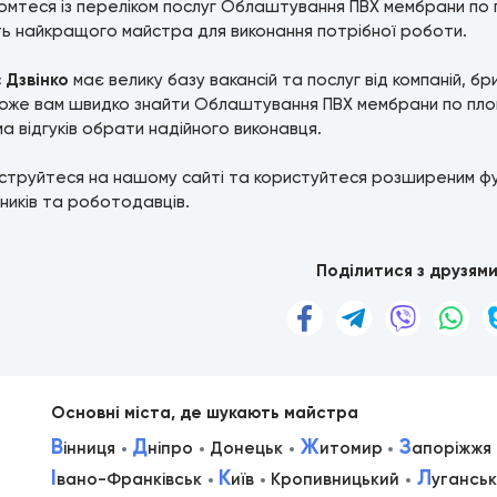
мтеся із переліком послуг Облаштування ПВХ мембрани по п
ь найкращого майстра для виконання потрібної роботи.
с
Дзвінко
має велику базу вакансій та послуг від компаній, б
же вам швидко знайти Облаштування ПВХ мембрани по площи
а відгуків обрати надійного виконавця.
струйтеся на нашому сайті та користуйтеся розширеним ф
ників та роботодавців.
Поділитися з друзям
Основні міста, де шукають майстра
В
Д
Ж
З
інниця
ніпро
Донецьк
итомир
апоріжжя
І
К
Л
вано-Франківськ
иїв
Кропивницький
уганськ