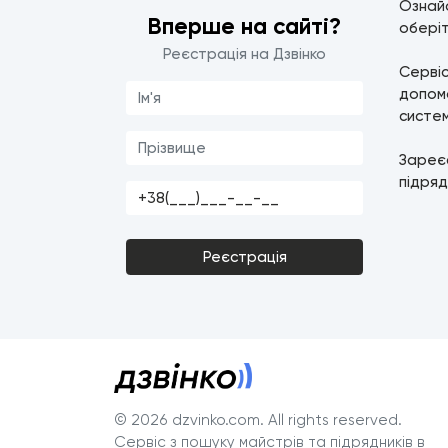
Ознайо
Вперше на сайті?
оберіт
Реєстрація на Дзвінко
Серві
допомо
систем
Зареє
підряд
Реєстрація
© 2026 dzvinko.com
. All rights reserved.
Сервіс з пошуку майстрів та підрядників в