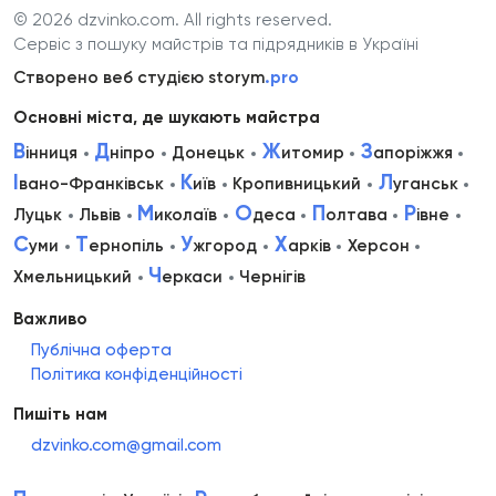
© 2026 dzvinko.com
. All rights reserved.
Сервіс з пошуку майстрів та підрядників в Україні
Створено веб студією storym
.pro
Основні міста, де шукають майстра
В
Д
Ж
З
інниця
ніпро
Донецьк
итомир
апоріжжя
І
К
Л
вано-Франківськ
иїв
Кропивницький
уганськ
М
О
П
Р
Луцьк
Львів
иколаїв
деса
олтава
івне
С
Т
У
Х
уми
ернопіль
жгород
арків
Херсон
Ч
Хмельницький
еркаси
Чернігів
Важливо
Публічна оферта
Політика конфіденційності
Пишіть нам
dzvinko.com@gmail.com