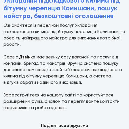
Укладання підкладкового килима під
бітумну черепицю Комишани, пошук
майстра, безкоштовні оголошення
Ознайомтеся із переліком послуг Укладання
підкладкового килима під бітумну черепицю Комишани та
оберіть найкращого майстра для виконання потрібної
роботи.
Сервіс
Дзвінко
має велику базу вакансій та послуг від
компаній, бригад та майстрів. Зручна система пошуку
допоможе вам швидко знайти Укладання підкладкового
килима під бітумну черепицю Комишани, а система
відгуків обрати надійного виконавця.
Зареєструйтеся на нашому сайті та користуйтеся
розширеним функціоналом та переглядайте контакти
підрядників та роботодавців.
Поділитися з друзями