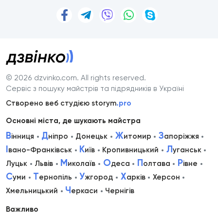
© 2026 dzvinko.com
. All rights reserved.
Сервіс з пошуку майстрів та підрядників в Україні
Створено веб студією storym
.pro
Основні міста, де шукають майстра
В
Д
Ж
З
інниця
ніпро
Донецьк
итомир
апоріжжя
І
К
Л
вано-Франківськ
иїв
Кропивницький
уганськ
М
О
П
Р
Луцьк
Львів
иколаїв
деса
олтава
івне
С
Т
У
Х
уми
ернопіль
жгород
арків
Херсон
Ч
Хмельницький
еркаси
Чернігів
Важливо