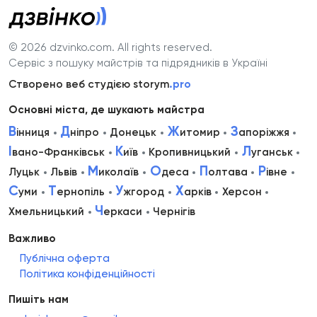
© 2026 dzvinko.com
. All rights reserved.
Сервіс з пошуку майстрів та підрядників в Україні
Створено веб студією storym
.pro
Основні міста, де шукають майстра
В
Д
Ж
З
інниця
ніпро
Донецьк
итомир
апоріжжя
І
К
Л
вано-Франківськ
иїв
Кропивницький
уганськ
М
О
П
Р
Луцьк
Львів
иколаїв
деса
олтава
івне
С
Т
У
Х
уми
ернопіль
жгород
арків
Херсон
Ч
Хмельницький
еркаси
Чернігів
Важливо
Публічна оферта
Політика конфіденційності
Пишіть нам