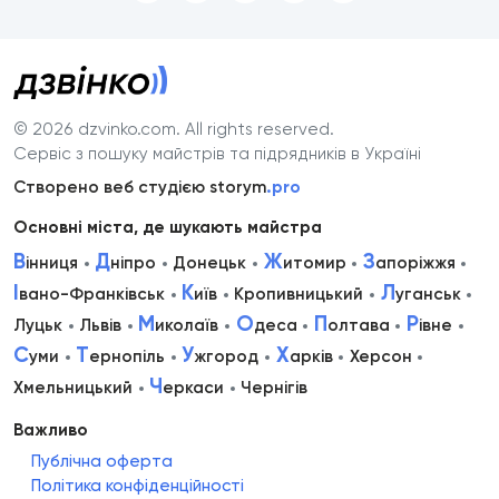
© 2026 dzvinko.com
. All rights reserved.
Сервіс з пошуку майстрів та підрядників в Україні
Створено веб студією storym
.pro
Основні міста, де шукають майстра
В
Д
Ж
З
інниця
ніпро
Донецьк
итомир
апоріжжя
І
К
Л
вано-Франківськ
иїв
Кропивницький
уганськ
М
О
П
Р
Луцьк
Львів
иколаїв
деса
олтава
івне
С
Т
У
Х
уми
ернопіль
жгород
арків
Херсон
Ч
Хмельницький
еркаси
Чернігів
Важливо
Публічна оферта
Політика конфіденційності