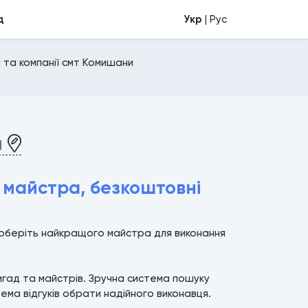
д
Укр
| Рус
 та компанії смт Комишани
и
 майстра, безкоштовні
 оберіть найкращого майстра для виконання
ригад та майстрів. Зручна система пошуку
ма відгуків обрати надійного виконавця.