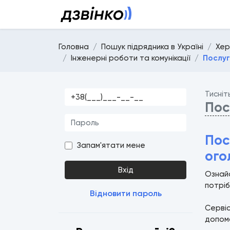
Головна
Пошук підрядника в Україні
Хер
Інженерні роботи та комунікації
Послуг
Тисніт
Пос
Пос
Запам'ятати мене
ого
Вхід
Ознайо
потріб
Відновити пароль
Серві
допомо