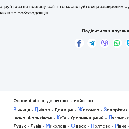
струйтеся на нашому сайті та користуйтеся розширеним ф
ників та роботодавців.
Поділитися з друзям
Основні міста, де шукають майстра
В
Д
Ж
З
інниця
ніпро
Донецьк
итомир
апоріжжя
І
К
Л
вано-Франківськ
иїв
Кропивницький
уганськ
М
О
П
Р
Луцьк
Львів
иколаїв
деса
олтава
івне