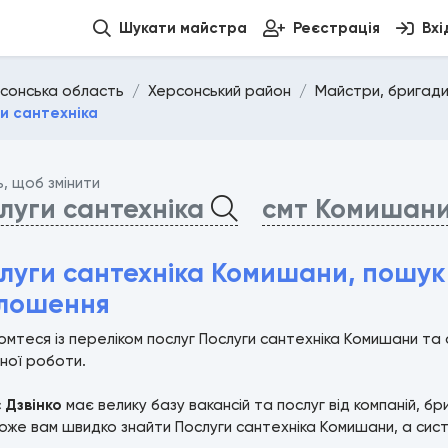
Шукати майстра
Реєстрація
Вхі
сонська область
Херсонський район
Майстри, бригади
и сантехніка
ь, щоб змінити
луги сантехніка
смт Комишан
луги сантехніка Комишани, пошук
лошення
мтеся із переліком послуг Послуги сантехніка Комишани та
ної роботи.
с
Дзвінко
має велику базу вакансій та послуг від компаній, б
же вам швидко знайти Послуги сантехніка Комишани, а систе