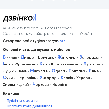
© 2026 dzvinko.com
. All rights reserved.
Сервіс з пошуку майстрів та підрядників в Україні
Створено веб студією storym
.pro
Основні міста, де шукають майстра
В
Д
Ж
З
інниця
ніпро
Донецьк
итомир
апоріжжя
І
К
Л
вано-Франківськ
иїв
Кропивницький
уганськ
М
О
П
Р
Луцьк
Львів
иколаїв
деса
олтава
івне
С
Т
У
Х
уми
ернопіль
жгород
арків
Херсон
Ч
Хмельницький
еркаси
Чернігів
Важливо
Публічна оферта
Політика конфіденційності