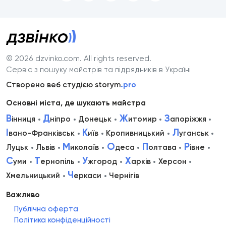
© 2026 dzvinko.com
. All rights reserved.
Сервіс з пошуку майстрів та підрядників в Україні
Створено веб студією storym
.pro
Основні міста, де шукають майстра
В
Д
Ж
З
інниця
ніпро
Донецьк
итомир
апоріжжя
І
К
Л
вано-Франківськ
иїв
Кропивницький
уганськ
М
О
П
Р
Луцьк
Львів
иколаїв
деса
олтава
івне
С
Т
У
Х
уми
ернопіль
жгород
арків
Херсон
Ч
Хмельницький
еркаси
Чернігів
Важливо
Публічна оферта
Політика конфіденційності