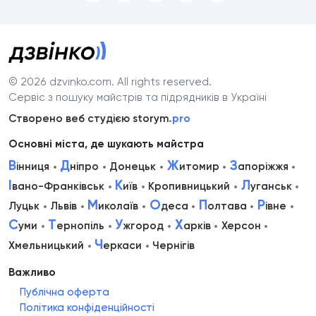
© 2026 dzvinko.com
. All rights reserved.
Сервіс з пошуку майстрів та підрядників в Україні
Створено веб студією storym
.pro
Основні міста, де шукають майстра
В
Д
Ж
З
інниця
ніпро
Донецьк
итомир
апоріжжя
І
К
Л
вано-Франківськ
иїв
Кропивницький
уганськ
М
О
П
Р
Луцьк
Львів
иколаїв
деса
олтава
івне
С
Т
У
Х
уми
ернопіль
жгород
арків
Херсон
Ч
Хмельницький
еркаси
Чернігів
Важливо
Публічна оферта
Політика конфіденційності