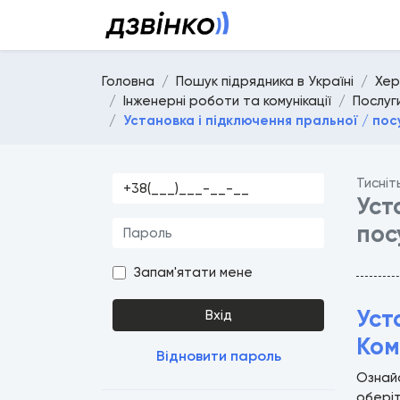
Головна
Пошук підрядника в Україні
Хер
Інженерні роботи та комунікації
Послуг
Установка і підключення пральної / по
Тисніт
Уст
пос
Запам'ятати мене
Уст
Вхід
Ком
Відновити пароль
Ознайо
оберіт