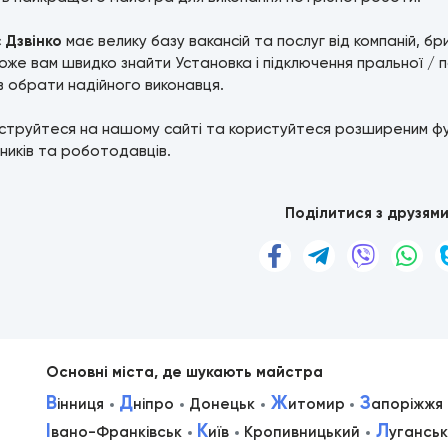
с
Дзвінко
має велику базу вакансій та послуг від компаній, б
же вам швидко знайти Установка і підключення пральної /
ів обрати надійного виконавця.
струйтеся на нашому сайті та користуйтеся розширеним ф
ників та роботодавців.
Поділитися з друзям
Основні міста, де шукають майстра
В
Д
Ж
З
інниця
ніпро
Донецьк
итомир
апоріжжя
І
К
Л
вано-Франківськ
иїв
Кропивницький
уганськ