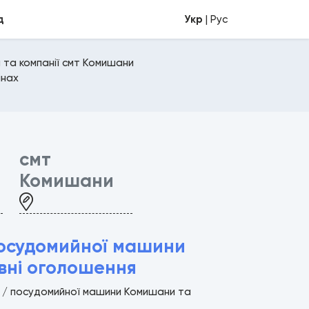
д
Укр
| Рус
 та компанії смт Комишани
інах
смт
Комишани
посудомийної машини
вні оголошення
ої / посудомийної машини Комишани та