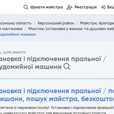
Шукати майстра
Реєстрація
Вхі
сонська область
Херсонський район
Майстри, бригади
и сантехніка
Монтаж/установка у ваннах та душових каб
судомийної машини
ь, щоб змінити
ановка і підключення пральної /
удомийної машини
ановка і підключення пральної / 
ишани, пошук майстра, безкошто
мтеся із переліком послуг Установка і підключення пральн
ь найкращого майстра для виконання потрібної роботи.