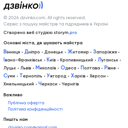
© 2026 dzvinko.com
. All rights reserved.
Сервіс з пошуку майстрів та підрядників в Україні
Створено веб студією storym
.pro
Основні міста, де шукають майстра
В
Д
Ж
З
інниця
ніпро
Донецьк
итомир
апоріжжя
І
К
Л
вано-Франківськ
иїв
Кропивницький
уганськ
М
О
П
Р
Луцьк
Львів
иколаїв
деса
олтава
івне
С
Т
У
Х
уми
ернопіль
жгород
арків
Херсон
Ч
Хмельницький
еркаси
Чернігів
Важливо
Публічна оферта
Політика конфіденційності
Пишіть нам
dzvinko.com@gmail.com