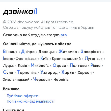
© 2026 dzvinko.com
. All rights reserved.
Сервіс з пошуку майстрів та підрядників в Україні
Створено веб студією storym
.pro
Основні міста, де шукають майстра
В
Д
Ж
З
інниця
ніпро
Донецьк
итомир
апоріжжя
І
К
Л
вано-Франківськ
иїв
Кропивницький
уганськ
М
О
П
Р
Луцьк
Львів
иколаїв
деса
олтава
івне
С
Т
У
Х
уми
ернопіль
жгород
арків
Херсон
Ч
Хмельницький
еркаси
Чернігів
Важливо
Публічна оферта
Політика конфіденційності
Пишіть нам