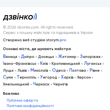
© 2026 dzvinko.com
. All rights reserved.
Сервіс з пошуку майстрів та підрядників в Україні
Створено веб студією storym
.pro
Основні міста, де шукають майстра
В
Д
Ж
З
інниця
ніпро
Донецьк
итомир
апоріжжя
І
К
Л
вано-Франківськ
иїв
Кропивницький
уганськ
М
О
П
Р
Луцьк
Львів
иколаїв
деса
олтава
івне
С
Т
У
Х
уми
ернопіль
жгород
арків
Херсон
Ч
Хмельницький
еркаси
Чернігів
Важливо
Публічна оферта
Політика конфіденційності