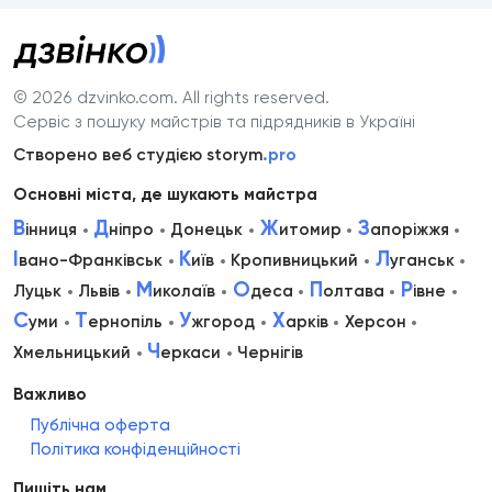
© 2026 dzvinko.com
. All rights reserved.
Сервіс з пошуку майстрів та підрядників в Україні
Створено веб студією storym
.pro
Основні міста, де шукають майстра
В
Д
Ж
З
інниця
ніпро
Донецьк
итомир
апоріжжя
І
К
Л
вано-Франківськ
иїв
Кропивницький
уганськ
М
О
П
Р
Луцьк
Львів
иколаїв
деса
олтава
івне
С
Т
У
Х
уми
ернопіль
жгород
арків
Херсон
Ч
Хмельницький
еркаси
Чернігів
Важливо
Публічна оферта
Політика конфіденційності
Пишіть нам