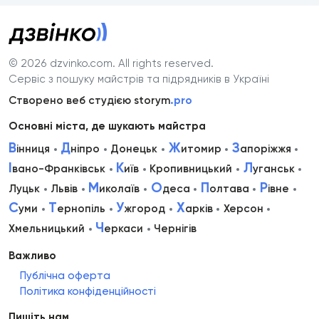
© 2026 dzvinko.com
. All rights reserved.
Сервіс з пошуку майстрів та підрядників в Україні
Створено веб студією storym
.pro
Основні міста, де шукають майстра
В
Д
Ж
З
інниця
ніпро
Донецьк
итомир
апоріжжя
І
К
Л
вано-Франківськ
иїв
Кропивницький
уганськ
М
О
П
Р
Луцьк
Львів
иколаїв
деса
олтава
івне
С
Т
У
Х
уми
ернопіль
жгород
арків
Херсон
Ч
Хмельницький
еркаси
Чернігів
Важливо
Публічна оферта
Політика конфіденційності
Пишіть нам