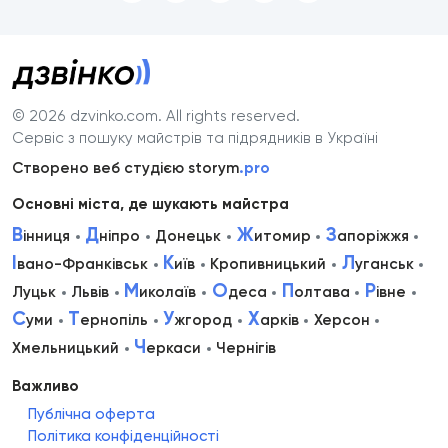
© 2026 dzvinko.com
. All rights reserved.
Сервіс з пошуку майстрів та підрядників в Україні
Створено веб студією storym
.pro
Основні міста, де шукають майстра
В
Д
Ж
З
інниця
ніпро
Донецьк
итомир
апоріжжя
І
К
Л
вано-Франківськ
иїв
Кропивницький
уганськ
М
О
П
Р
Луцьк
Львів
иколаїв
деса
олтава
івне
С
Т
У
Х
уми
ернопіль
жгород
арків
Херсон
Ч
Хмельницький
еркаси
Чернігів
Важливо
Публічна оферта
Політика конфіденційності