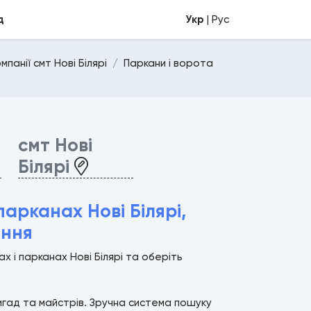
д
Укр
| Рус
панії смт Нові Білярі
Паркани і ворота
смт Нові
Білярі
арканах Нові Білярі,
ення
 і парканах Нові Білярі та оберіть
ригад та майстрів. Зручна система пошуку