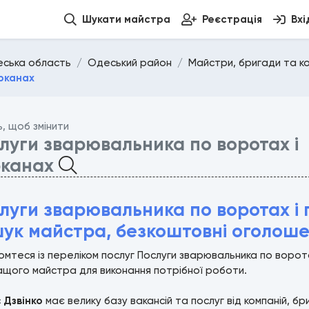
Шукати майстра
Реєстрація
Вхі
ська область
Одеський район
Майстри, бригади та ком
рканах
ь, щоб змінити
луги зварювальника по воротах і
рканах
луги зварювальника по воротах і п
ук майстра, безкоштовні оголош
мтеся із переліком послуг Послуги зварювальника по воротах
щого майстра для виконання потрібної роботи.
с
Дзвінко
має велику базу вакансій та послуг від компаній, б