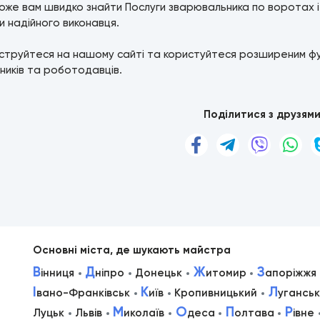
же вам швидко знайти Послуги зварювальника по воротах і па
 надійного виконавця.
струйтеся на нашому сайті та користуйтеся розширеним ф
ників та роботодавців.
Поділитися з друзям
Основні міста, де шукають майстра
В
Д
Ж
З
інниця
ніпро
Донецьк
итомир
апоріжжя
І
К
Л
вано-Франківськ
иїв
Кропивницький
уганськ
М
О
П
Р
Луцьк
Львів
иколаїв
деса
олтава
івне