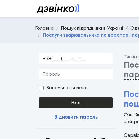
Головна
Пошук підрядника в Україні
Оде
Послуги зварювальника по воротах і па
Тисніт
Пос
па
Запам'ятати мене
Пос
пош
Вхід
Ознайо
Відновити пароль
найкра
Серві