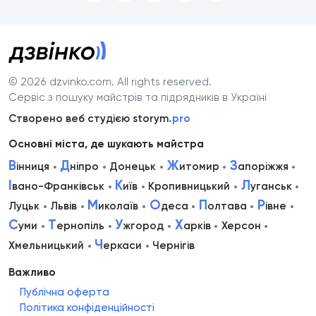
© 2026 dzvinko.com
. All rights reserved.
Сервіс з пошуку майстрів та підрядників в Україні
Створено веб студією storym
.pro
Основні міста, де шукають майстра
В
Д
Ж
З
інниця
ніпро
Донецьк
итомир
апоріжжя
І
К
Л
вано-Франківськ
иїв
Кропивницький
уганськ
М
О
П
Р
Луцьк
Львів
иколаїв
деса
олтава
івне
С
Т
У
Х
уми
ернопіль
жгород
арків
Херсон
Ч
Хмельницький
еркаси
Чернігів
Важливо
Публічна оферта
Політика конфіденційності