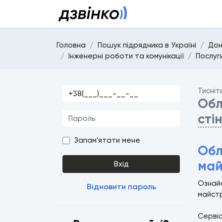
Головна
Пошук підрядника в Україні
Дон
Інженерні роботи та комунікації
Послуг
Тисніт
Обл
сті
Запам'ятати мене
Обл
май
Вхід
Ознайо
Відновити пароль
майстр
Серві