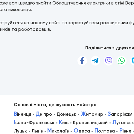
же вам швидко знайти Облаштування електрики в стіні Вер
ого виконавця.
струйтеся на нашому сайті та користуйтеся розширеним ф
ників та роботодавців.
Поділитися з друзям
Основні міста, де шукають майстра
В
Д
Ж
З
інниця
ніпро
Донецьк
итомир
апоріжжя
І
К
Л
вано-Франківськ
иїв
Кропивницький
уганськ
М
О
П
Р
Луцьк
Львів
иколаїв
деса
олтава
івне