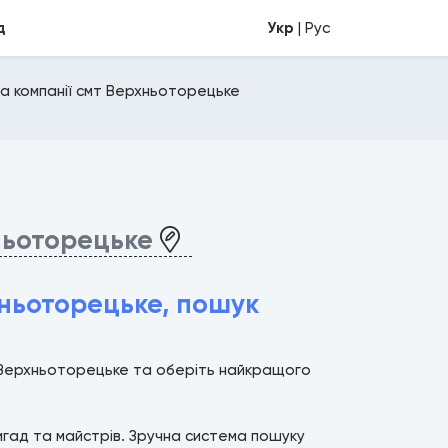
д
Укр
| Рус
а компанії смт Верхньоторецьке
ньоторецьке
хньоторецьке, пошук
і Верхньоторецьке та оберіть найкращого
ригад та майстрів. Зручна система пошуку