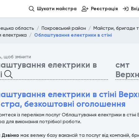
Шукати майстра
Реєстрація
Вхі
ецька область
Покровський район
Майстри, бригади т
и електрика
Облаштування електрики в стіні
ь, щоб змінити
аштування електрики в
смт
ні
Верх
аштування електрики в стіні Вер
стра, безкоштовні оголошення
мтеся із переліком послуг Облаштування електрики в стін
а для виконання потрібної роботи.
с
Дзвінко
має велику базу вакансій та послуг від компаній, б