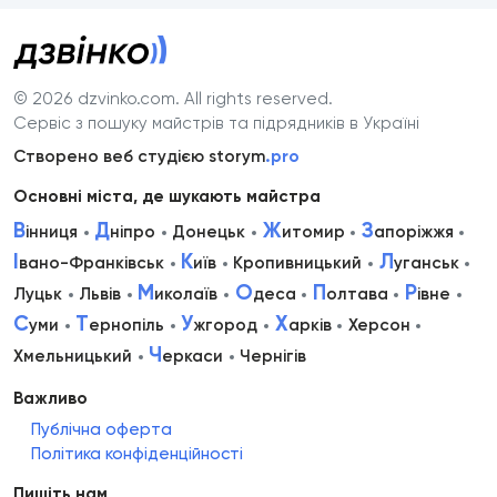
© 2026 dzvinko.com
. All rights reserved.
Сервіс з пошуку майстрів та підрядників в Україні
Створено веб студією storym
.pro
Основні міста, де шукають майстра
В
Д
Ж
З
інниця
ніпро
Донецьк
итомир
апоріжжя
І
К
Л
вано-Франківськ
иїв
Кропивницький
уганськ
М
О
П
Р
Луцьк
Львів
иколаїв
деса
олтава
івне
С
Т
У
Х
уми
ернопіль
жгород
арків
Херсон
Ч
Хмельницький
еркаси
Чернігів
Важливо
Публічна оферта
Політика конфіденційності
Пишіть нам