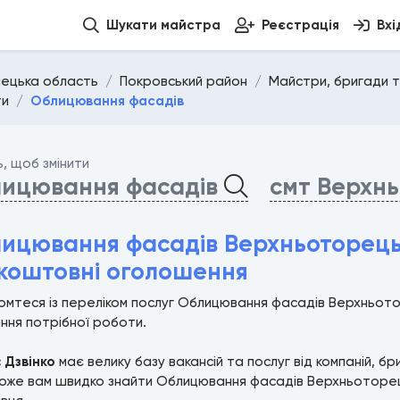
Шукати майстра
Реєстрація
Вхі
ецька область
Покровський район
Майстри, бригади т
ти
Облицювання фасадів
ь, щоб змінити
ицювання фасадів
смт Верхн
ицювання фасадів Верхньоторець
коштовні оголошення
омтеся із переліком послуг Облицювання фасадів Верхньот
ння потрібної роботи.
с
Дзвінко
має велику базу вакансій та послуг від компаній, б
же вам швидко знайти Облицювання фасадів Верхньоторецьк