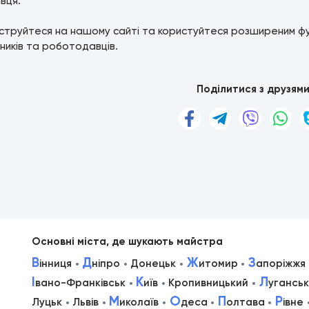
вця.
струйтеся на нашому сайті та користуйтеся розширеним ф
ників та роботодавців.
Поділитися з друзям
Основні міста, де шукають майстра
В
Д
Ж
З
інниця
ніпро
Донецьк
итомир
апоріжжя
І
К
Л
вано-Франківськ
иїв
Кропивницький
уганськ
М
О
П
Р
Луцьк
Львів
иколаїв
деса
олтава
івне