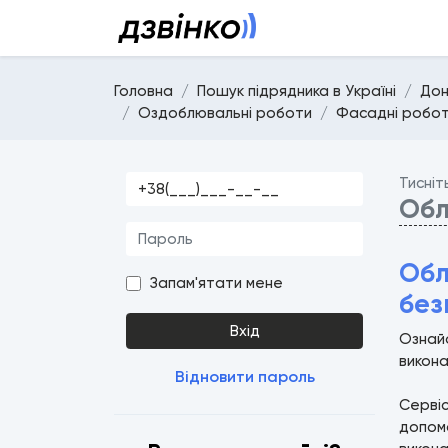
Головна
Пошук підрядника в Україні
Дон
Оздоблювальні роботи
Фасадні робо
Тисніт
Обл
Обл
Запам'ятати мене
без
Вхід
Ознай
викона
Відновити пароль
Серві
допомо