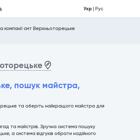
д
Укр
| Рус
а компанії смт Верхньоторецьке
ьоторецьке
ке, пошук майстра,
орецьке та оберіть найкращого майстра для
ригад та майстрів. Зручна система пошуку
е, а система відгуків обрати надійного