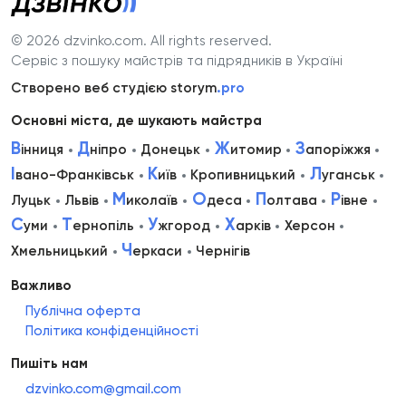
© 2026 dzvinko.com
. All rights reserved.
Сервіс з пошуку майстрів та підрядників в Україні
Створено веб студією storym
.pro
Основні міста, де шукають майстра
В
Д
Ж
З
інниця
ніпро
Донецьк
итомир
апоріжжя
І
К
Л
вано-Франківськ
иїв
Кропивницький
уганськ
М
О
П
Р
Луцьк
Львів
иколаїв
деса
олтава
івне
С
Т
У
Х
уми
ернопіль
жгород
арків
Херсон
Ч
Хмельницький
еркаси
Чернігів
Важливо
Публічна оферта
Політика конфіденційності
Пишіть нам
dzvinko.com@gmail.com