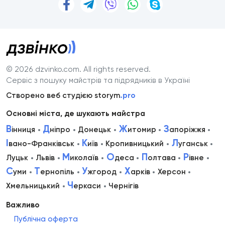
© 2026 dzvinko.com
. All rights reserved.
Сервіс з пошуку майстрів та підрядників в Україні
Створено веб студією storym
.pro
Основні міста, де шукають майстра
В
Д
Ж
З
інниця
ніпро
Донецьк
итомир
апоріжжя
І
К
Л
вано-Франківськ
иїв
Кропивницький
уганськ
М
О
П
Р
Луцьк
Львів
иколаїв
деса
олтава
івне
С
Т
У
Х
уми
ернопіль
жгород
арків
Херсон
Ч
Хмельницький
еркаси
Чернігів
Важливо
Публічна оферта