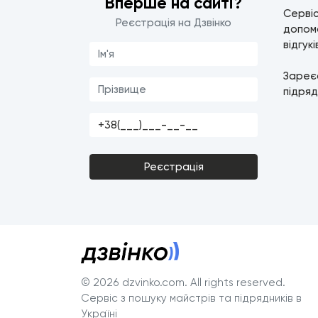
Вперше на сайті?
Серві
Реєстрація на Дзвінко
допомо
відгук
Зареє
підряд
Реєстрація
© 2026 dzvinko.com
. All rights reserved.
Сервіс з пошуку майстрів та підрядників в
Україні