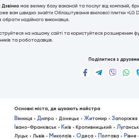
с
Дзвінко
має велику базу вакансій та послуг від компаній, б
же вам швидко знайти Облаштування вінілової плитки «LG 
ів обрати надійного виконавця.
струйтеся на нашому сайті та користуйтеся розширеним ф
ників та роботодавців.
Поділитися з друзям
Основні міста, де шукають майстра
В
Д
Ж
З
інниця
ніпро
Донецьк
итомир
апоріжжя
І
К
Л
вано-Франківськ
иїв
Кропивницький
уганськ
М
О
П
Р
Луцьк
Львів
иколаїв
деса
олтава
івне