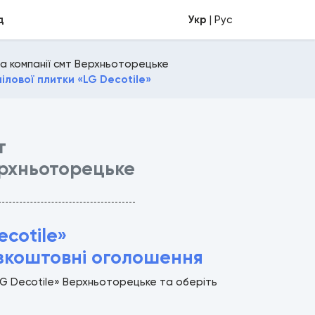
д
Укр
| Рус
а компанії смт Верхньоторецьке
ілової плитки «LG Decotile»
т
рхньоторецьке
cotile»
зкоштовні оголошення
«LG Decotile» Верхньоторецьке та оберіть