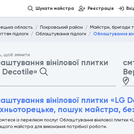
Шукати майстра
Реєстрація
Вхі
ецька область
Покровський район
Майстри, бригади т
иттям підлоги
Облаштування підлоги
Облаштування він
ь, щоб змінити
аштування вінілової плитки
см
 Decotile»
Ве
аштування вінілової плитки «LG De
хньоторецьке, пошук майстра, бе
мтеся із переліком послуг Облаштування вінілової плитки 
щого майстра для виконання потрібної роботи.