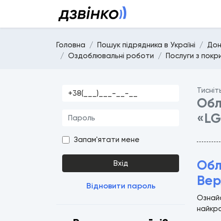
Головна
Пошук підрядника в Україні
Дон
Оздоблювальні роботи
Послуги з покр
Тисніт
Обл
«LG
Запам'ятати мене
Обл
Вхід
Вер
Відновити пароль
Ознайо
найкра