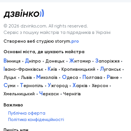
© 2026 dzvinko.com
. All rights reserved.
Сервіс з пошуку майстрів та підрядників в Україні
Створено веб студією storym
.pro
Основні міста, де шукають майстра
В
Д
Ж
З
інниця
ніпро
Донецьк
итомир
апоріжжя
І
К
Л
вано-Франківськ
иїв
Кропивницький
уганськ
М
О
П
Р
Луцьк
Львів
иколаїв
деса
олтава
івне
С
Т
У
Х
уми
ернопіль
жгород
арків
Херсон
Ч
Хмельницький
еркаси
Чернігів
Важливо
Публічна оферта
Політика конфіденційності
Пишіть нам