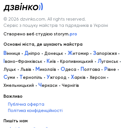
© 2026 dzvinko.com
. All rights reserved.
Сервіс з пошуку майстрів та підрядників в Україні
Створено веб студією storym
.pro
Основні міста, де шукають майстра
В
Д
Ж
З
інниця
ніпро
Донецьк
итомир
апоріжжя
І
К
Л
вано-Франківськ
иїв
Кропивницький
уганськ
М
О
П
Р
Луцьк
Львів
иколаїв
деса
олтава
івне
С
Т
У
Х
уми
ернопіль
жгород
арків
Херсон
Ч
Хмельницький
еркаси
Чернігів
Важливо
Публічна оферта
Політика конфіденційності
Пишіть нам