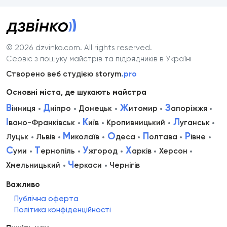
© 2026 dzvinko.com
. All rights reserved.
Сервіс з пошуку майстрів та підрядників в Україні
Створено веб студією storym
.pro
Основні міста, де шукають майстра
В
Д
Ж
З
інниця
ніпро
Донецьк
итомир
апоріжжя
І
К
Л
вано-Франківськ
иїв
Кропивницький
уганськ
М
О
П
Р
Луцьк
Львів
иколаїв
деса
олтава
івне
С
Т
У
Х
уми
ернопіль
жгород
арків
Херсон
Ч
Хмельницький
еркаси
Чернігів
Важливо
Публічна оферта
Політика конфіденційності