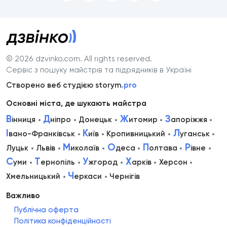
© 2026 dzvinko.com
. All rights reserved.
Сервіс з пошуку майстрів та підрядників в Україні
Створено веб студією storym
.pro
Основні міста, де шукають майстра
В
Д
Ж
З
інниця
ніпро
Донецьк
итомир
апоріжжя
І
К
Л
вано-Франківськ
иїв
Кропивницький
уганськ
М
О
П
Р
Луцьк
Львів
иколаїв
деса
олтава
івне
С
Т
У
Х
уми
ернопіль
жгород
арків
Херсон
Ч
Хмельницький
еркаси
Чернігів
Важливо
Публічна оферта
Політика конфіденційності