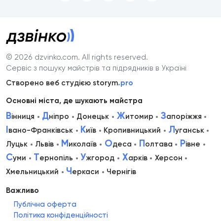
© 2026 dzvinko.com
. All rights reserved.
Сервіс з пошуку майстрів та підрядників в Україні
Створено веб студією storym
.pro
Основні міста, де шукають майстра
В
Д
Ж
З
інниця
ніпро
Донецьк
итомир
апоріжжя
І
К
Л
вано-Франківськ
иїв
Кропивницький
уганськ
М
О
П
Р
Луцьк
Львів
иколаїв
деса
олтава
івне
С
Т
У
Х
уми
ернопіль
жгород
арків
Херсон
Ч
Хмельницький
еркаси
Чернігів
Важливо
Публічна оферта
Політика конфіденційності