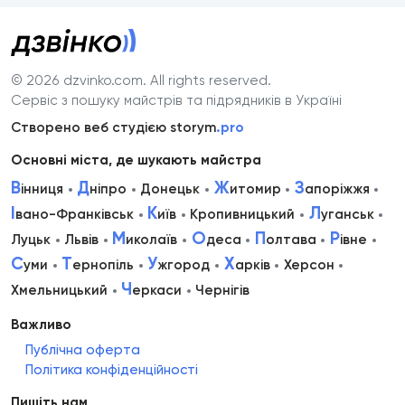
© 2026 dzvinko.com
. All rights reserved.
Сервіс з пошуку майстрів та підрядників в Україні
Створено веб студією storym
.pro
Основні міста, де шукають майстра
В
Д
Ж
З
інниця
ніпро
Донецьк
итомир
апоріжжя
І
К
Л
вано-Франківськ
иїв
Кропивницький
уганськ
М
О
П
Р
Луцьк
Львів
иколаїв
деса
олтава
івне
С
Т
У
Х
уми
ернопіль
жгород
арків
Херсон
Ч
Хмельницький
еркаси
Чернігів
Важливо
Публічна оферта
Політика конфіденційності
Пишіть нам