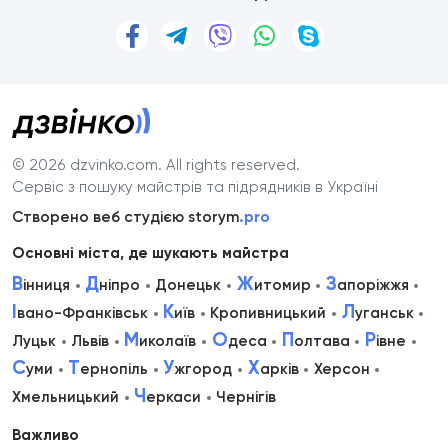
© 2026 dzvinko.com
. All rights reserved.
Сервіс з пошуку майстрів та підрядників в Україні
Створено веб студією storym
.pro
Основні міста, де шукають майстра
В
Д
Ж
З
інниця
ніпро
Донецьк
итомир
апоріжжя
І
К
Л
вано-Франківськ
иїв
Кропивницький
уганськ
М
О
П
Р
Луцьк
Львів
иколаїв
деса
олтава
івне
С
Т
У
Х
уми
ернопіль
жгород
арків
Херсон
Ч
Хмельницький
еркаси
Чернігів
Важливо